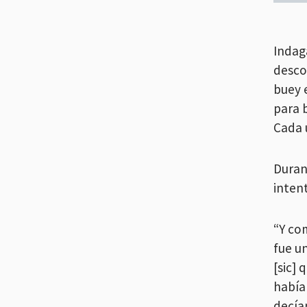
Indag
desco
buey 
para 
Cada 
Duran
inten
“Y co
fue u
[sic] 
había
decía