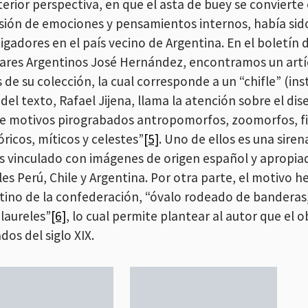
terior perspectiva, en que el asta de buey se conviert
sión de emociones y pensamientos internos, había si
tigadores en el país vecino de Argentina. En el boletín
ares Argentinos José Hernández, encontramos un artíc
 de su colección, la cual corresponde a un “chifle” (in
del texto, Rafael Jijena, llama la atención sobre el di
ye motivos pirograbados antropomorfos, zoomorfos, fi
óricos, míticos y celestes”
[5]
. Uno de ellos es una sire
es vinculado con imágenes de origen español y apropiad
es Perú, Chile y Argentina. Por otra parte, el motivo h
tino de la confederación, “óvalo rodeado de banderas,
 laureles”
[6]
, lo cual permite plantear al autor que el 
os del siglo XIX.