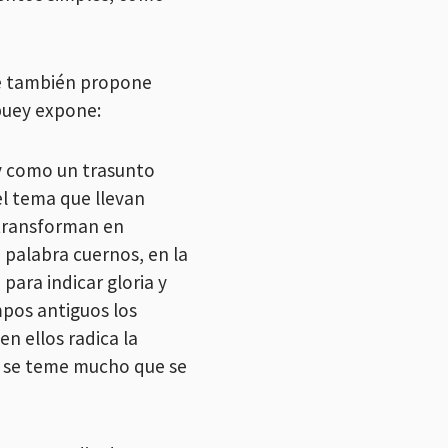
que también propone
buey expone:
ay como un trasunto
del tema que llevan
transforman en
a palabra cuernos, en la
para indicar gloria y
mpos antiguos los
n ellos radica la
 y se teme mucho que se