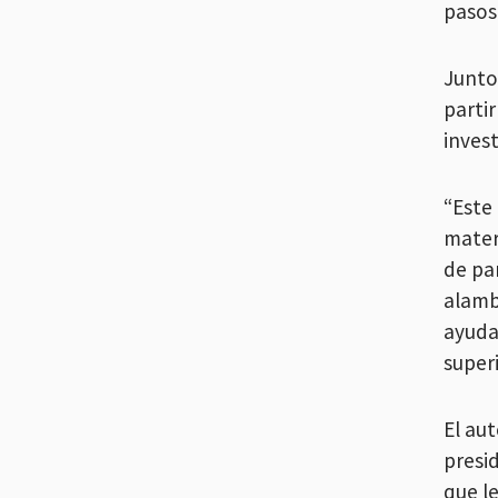
pasos 
Junto
partir
invest
“Este 
mater
de pa
alamb
ayuda
super
El aut
presi
que l