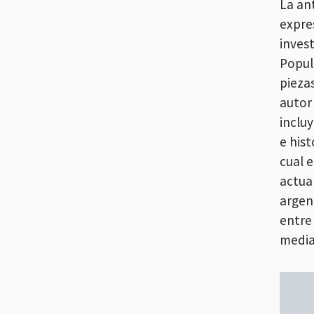
La an
expre
inves
Popul
piezas
autor 
inclu
e hist
cual 
actual
argen
entre
mediad