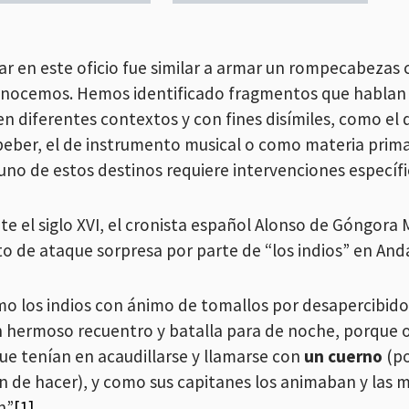
ar en este oficio fue similar a armar un rompecabezas 
nocemos. Hemos identificado fragmentos que hablan 
en diferentes contextos y con fines disímiles, como el 
beber, el de instrumento musical o como materia prima 
uno de estos destinos requiere intervenciones específic
te el siglo XVI, el cronista español Alonso de Góngora
to de ataque sorpresa por parte de “los indios” en And
mo los indios con ánimo de tomallos por desapercibido
n hermoso recuentro y batalla para de noche, porque oir
que tenían en acaudillarse y llamarse con
un cuerno
(po
n de hacer), y como sus capitanes los animaban y las 
n”
[1]
.