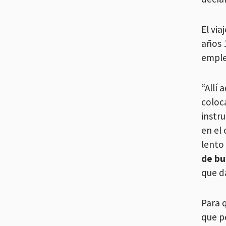
El via
años 
emple
“Allí
coloc
instr
en el
lento
de bu
que d
Para 
que p