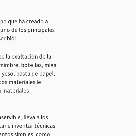
upo que ha creado a
 uno de los principales
cribió:
be la exaltación de la
 mimbre, botellas, miga
n yeso, pasta de papel,
os materiales le
n materiales
ervible, lleva a los
ar e inventar técnicas
entos simples, como