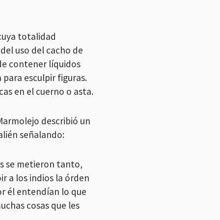
cuya totalidad
del uso del cacho de
de contener líquidos
para esculpir figuras.
as en el cuerno o asta.
 Marmolejo describió un
alién señalando:
s se metieron tanto,
 a los indios la órden
r él entendían lo que
muchas cosas que les