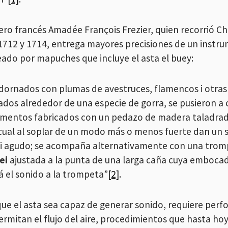
jero francés Amadée François Frezier, quien recorrió Chi
1712 y 1714, entrega mayores precisiones de un instr
ado por mapuches que incluye el asta el buey:
 adornados con plumas de avestruces, flamencos i otras
ados alrededor de una especie de gorra, se pusieron a 
umentos fabricados con un pedazo de madera taladrado
 cual al soplar de un modo más o menos fuerte dan un
 i agudo; se acompaña alternativamente con una tro
ei
ajustada a la punta de una larga caña cuya embocad
á el sonido a la trompeta”
[2]
.
que el asta sea capaz de generar sonido, requiere perf
ermitan el flujo del aire, procedimientos que hasta ho