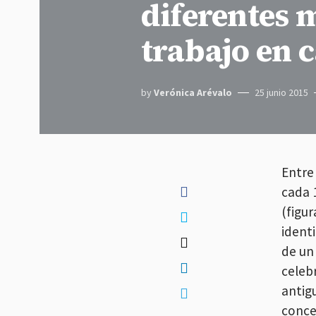
diferentes 
trabajo en 
by
Verónica Arévalo
25 junio 2015
Entre 
cada 
(figu
ident
de un
celeb
antig
conce