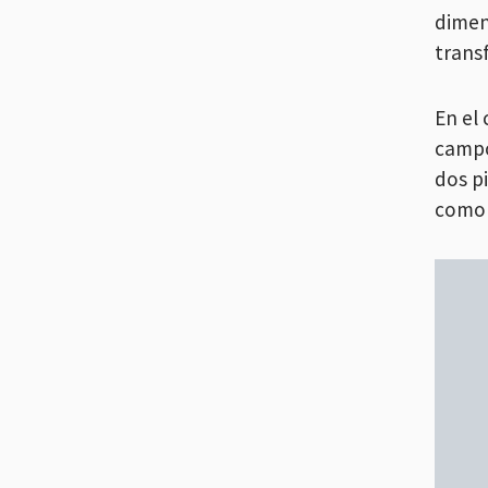
dimen
trans
En el
campo
dos pi
como 