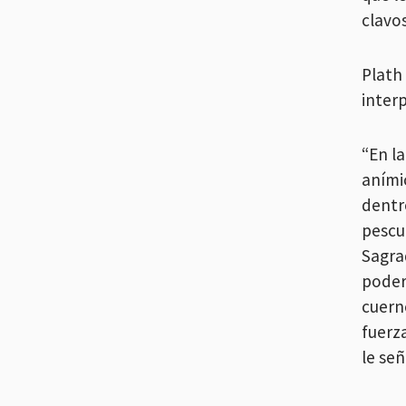
clavos
Plath
inter
“En l
anímic
dentr
pescue
Sagrad
poder
cuern
fuerz
le se