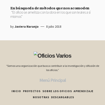
En búsqueda de métodos que nos acomoden
“El oficio se amelliza con la obra en los que son leales a sí
mismos”
by
Javiera Naranjo
8 julio 2018
“Somos una organización que busca contribuir a la investigación y difusión de
los oficios.”
Menú Principal
INICIO
PROYECTOS
SOBRE LOS OFICIOS
APRENDIZAJE
NOSOTRAS
DESCARGABLES