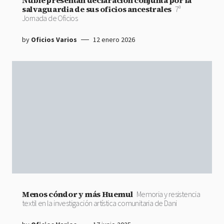
Ñuble presentan declaración conjunta por la
salvaguardia de sus oficios ancestrales
7ª
Jornada de Oficios
by
Oficios Varios
12 enero 2026
Menos cóndor y más Huemul
Memoria y resistencia
textil en la investigación artística comunitaria de Dani