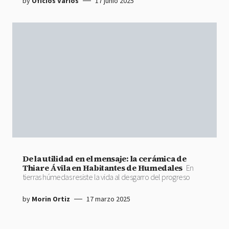
by
Oficios Varios
17 junio 2025
De la utilidad en el mensaje: la cerámica de
Thiare Ávila en Habitantes de Humedales
En
tierras húmedas resiste la vida al desgarro del progreso
by
Morin Ortiz
17 marzo 2025